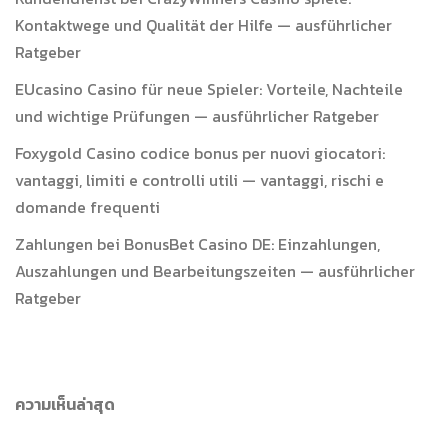
Kontaktwege und Qualität der Hilfe — ausführlicher
Ratgeber
EUcasino Casino für neue Spieler: Vorteile, Nachteile
und wichtige Prüfungen — ausführlicher Ratgeber
Foxygold Casino codice bonus per nuovi giocatori:
vantaggi, limiti e controlli utili — vantaggi, rischi e
domande frequenti
Zahlungen bei BonusBet Casino DE: Einzahlungen,
Auszahlungen und Bearbeitungszeiten — ausführlicher
Ratgeber
ความเห็นล่าสุด