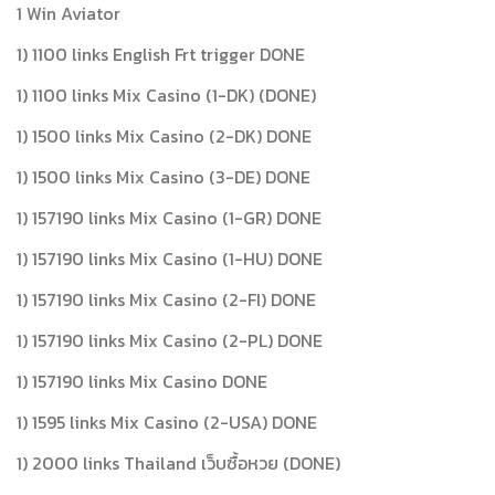
1 Win Aviator
1) 1100 links English Frt trigger DONE
1) 1100 links Mix Casino (1-DK) (DONE)
1) 1500 links Mix Casino (2-DK) DONE
1) 1500 links Mix Casino (3-DE) DONE
1) 157190 links Mix Casino (1-GR) DONE
1) 157190 links Mix Casino (1-HU) DONE
1) 157190 links Mix Casino (2-FI) DONE
1) 157190 links Mix Casino (2-PL) DONE
1) 157190 links Mix Casino DONE
1) 1595 links Mix Casino (2-USA) DONE
1) 2000 links Thailand เว็บซื้อหวย (DONE)