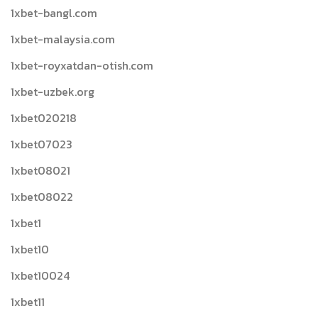
1xbet-bangl.com
1xbet-malaysia.com
1xbet-royxatdan-otish.com
1xbet-uzbek.org
1xbet020218
1xbet07023
1xbet08021
1xbet08022
1xbet1
1xbet10
1xbet10024
1xbet11