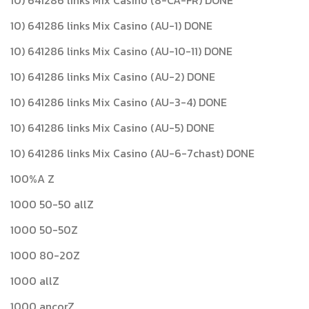
10) 641286 links Mix Casino (8-CA-FR) DONE
10) 641286 links Mix Casino (AU-1) DONE
10) 641286 links Mix Casino (AU-10-11) DONE
10) 641286 links Mix Casino (AU-2) DONE
10) 641286 links Mix Casino (AU-3-4) DONE
10) 641286 links Mix Casino (AU-5) DONE
10) 641286 links Mix Casino (AU-6-7chast) DONE
100%A Z
1000 50-50 allZ
1000 50-50Z
1000 80-20Z
1000 allZ
1000 ancorZ