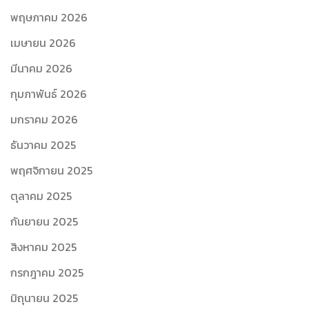
พฤษภาคม 2026
เมษายน 2026
มีนาคม 2026
กุมภาพันธ์ 2026
มกราคม 2026
ธันวาคม 2025
พฤศจิกายน 2025
ตุลาคม 2025
กันยายน 2025
สิงหาคม 2025
กรกฎาคม 2025
มิถุนายน 2025