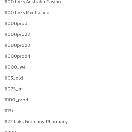
1100 links Australia Casino
1100 links Mix Casino
11000prod
11000prod2
11000prod3
11000prod4
11000_wa
1105_old
11075_tr
11100_prod
1113i
1122 links Germany Pharmacy