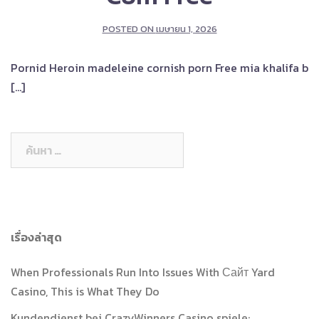
POSTED ON
เมษายน 1, 2026
Pornid Heroin madeleine cornish porn Free mia khalifa b
[…]
ค้นหา
สำหรับ:
เรื่องล่าสุด
When Professionals Run Into Issues With Сайт Yard
Casino, This is What They Do
Kundendienst bei CrazyWinners Casino spiele: