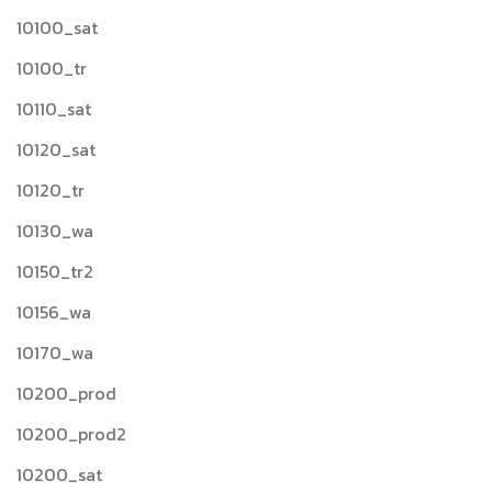
10100_sat
10100_tr
10110_sat
10120_sat
10120_tr
10130_wa
10150_tr2
10156_wa
10170_wa
10200_prod
10200_prod2
10200_sat