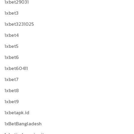
1xbet29031
1xbet3
1xbet3231025
1xbet4
1xbet5
1xbet6
1xbet60411
1xbet7
1xbet8
1xbet9
1xbetapk.id
1xBetBangladesh