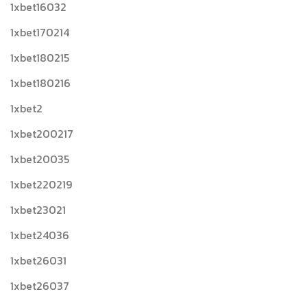
1xbet16032
1xbet170214
1xbet180215
1xbet180216
1xbet2
1xbet200217
1xbet20035
1xbet220219
1xbet23021
1xbet24036
1xbet26031
1xbet26037