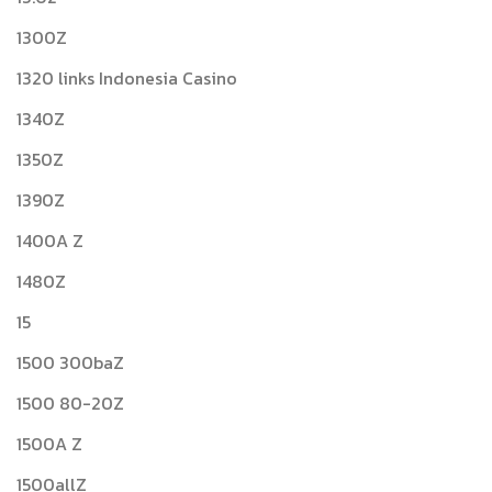
1300Z
1320 links Indonesia Casino
1340Z
1350Z
1390Z
1400A Z
1480Z
15
1500 300baZ
1500 80-20Z
1500A Z
1500allZ