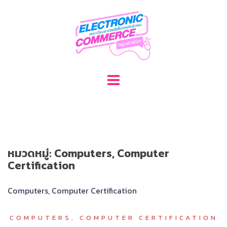
Skip
to
content
หมวดหมู่:
Computers, Computer
Certification
Computers, Computer Certification
COMPUTERS, COMPUTER CERTIFICATION